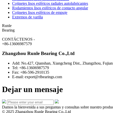
Cojinetes lisos esféricos radiales autolubricantes
Rodamientos lisos esféricos de contacto angular
Cojinetes lisos esféricos de empuje
Extremos de varilla
Runle
Bearing
CONTÁCTENOS
-
+86-13606987579
Zhangzhou Runle Bearing Co.,Ltd
Add: No.427, Qianshan, Xiangcheng Dist., Zhangzhou, Fujia
Tel: +86-13606987579
Fax: +86-596-2910135
E-mail: export@rlbearings.com
Dejar un mensaje
Damos la bienvenida a sus preguntas y consultas sobre nuestro produ
© 2025 Zhangzhou Runle Bearing Co.,Ltd